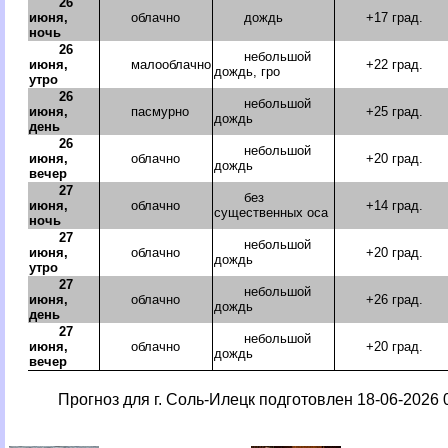
26
июня,
облачно
дождь
+17 град.
ночь
26
небольшой
июня,
малооблачно
+22 град.
дождь, гро
утро
26
небольшой
июня,
пасмурно
+25 град.
дождь
день
26
небольшой
июня,
облачно
+20 град.
дождь
вечер
27
без
июня,
облачно
+14 град.
существенных оса
ночь
27
небольшой
июня,
облачно
+20 град.
дождь
утро
27
небольшой
июня,
облачно
+26 град.
дождь
день
27
небольшой
июня,
облачно
+20 град.
дождь
вечер
Прогноз для г. Соль-Илецк подготовлен 18-06-2026 0