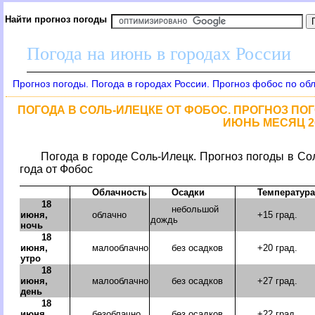
Найти прогноз погоды
Погода на июнь в городах России
Прогноз погоды. Погода в городах России. Прогноз фобос по об
ПОГОДА В СОЛЬ-ИЛЕЦКЕ ОТ ФОБОС. ПРОГНОЗ ПОГО
ИЮНЬ МЕСЯЦ 2
Погода в городе Соль-Илецк. Прогноз погоды в Со
года от Фобос
Облачность
Осадки
Температура
18
небольшой
июня,
облачно
+15 град.
дождь
ночь
18
июня,
малооблачно
без осадков
+20 град.
утро
18
июня,
малооблачно
без осадков
+27 град.
день
18
июня,
безоблачно
без осадков
+22 град.