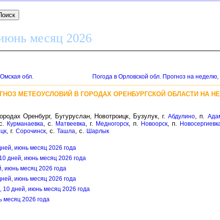
 июнь месяц 2026
 Омская обл.
Погода в Орловской обл. Прогноз на неделю,
ОГНОЗ МЕТЕОУСЛОВИЙ В ГОРОДАХ ОРЕНБУРГСКОЙ ОБЛАСТИ НА Н
ородах Оренбург, Бугуруслан, Новотроицк, Бузулук, г.
, п.
Абдулино
Ада
 с.
, с.
, г.
, п.
, п.
Курманаевка
Матвеевка
Медногорск
Новоорск
Новосергиевк
, г.
, с.
, с.
цк
Сорочинск
Ташла
Шарлык
дней, июнь месяц 2026 года
 10 дней, июнь месяц 2026 года
й, июнь месяц 2026 года
дней, июнь месяц 2026 года
, 10 дней, июнь месяц 2026 года
нь месяц 2026 года