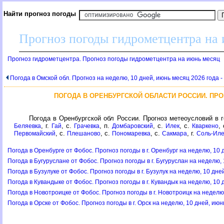
Найти прогноз погоды
Прогноз погоды гидрометцентра на
Прогноз гидрометцентра. Прогноз погоды гидрометцентра на июнь месяц
Погода в Омской обл. Прогноз на неделю, 10 дней, июнь месяц 2026 года -
ПОГОДА В ОРЕНБУРГСКОЙ ОБЛАСТИ РОССИИ. ПР
Погода в Оренбургской обл России. Прогноз метеоусловий в г
, г.
, с.
, п.
, с.
, с.
,
Беляевка
Гай
Грачевка
Домбаровский
Илек
Кваркено
, с.
, с.
, с.
, г.
Первомайский
Плешаново
Пономаревка
Сакмара
Соль-Иле
Погода в Оренбурге от Фобос. Прогноз погоды в г. Оренбург на неделю, 10 
Погода в Бугуруслане от Фобос. Прогноз погоды в г. Бугуруслан на неделю,
Погода в Бузулуке от Фобос. Прогноз погоды в г. Бузулук на неделю, 10 дне
Погода в Кувандыке от Фобос. Прогноз погоды в г. Кувандык на неделю, 10 
Погода в Новотроицке от Фобос. Прогноз погоды в г. Новотроицк на неделю
Погода в Орске от Фобос. Прогноз погоды в г. Орск на неделю, 10 дней, ию