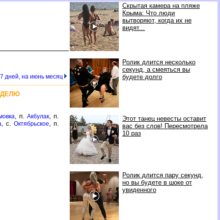
Скрытая камера на пляже
Крыма: Что люди
вытворяют, когда их не
видят...
Ролик длится несколько
секунд, а смеяться вы
 7 дней, на июнь месяц
будете долго
ЕДЕЛЮ
, п.
, п.
мовка
Акбулак
Этот танец невесты оставит
, с.
, п.
а
Октябрьское
вас без слов! Пересмотрела
10 раз
Ролик длится пару секунд,
но вы будете в шоке от
увиденного