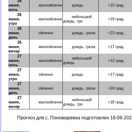
26
июня,
малооблачно
дождь
+15 град.
ночь
26
небольшой
июня,
малооблачно
+19 град.
дождь, гро
утро
26
июня,
облачно
дождь, гроза
+23 град.
день
26
июня,
малооблачно
дождь, гроза
+17 град.
вечер
27
небольшой
июня,
малооблачно
+12 град.
дождь
ночь
27
июня,
облачно
дождь
+17 град.
утро
27
июня,
облачно
дождь, гроза
+24 град.
день
27
небольшой
июня,
малооблачно
+18 град.
дождь, гро
вечер
Прогноз для с. Пономаревка подготовлен 18-06-2026