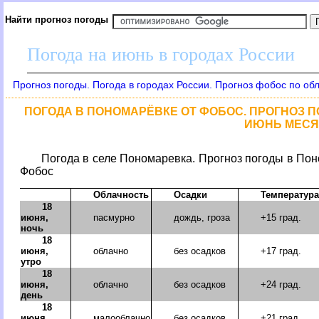
Найти прогноз погоды
Погода на июнь в городах России
Прогноз погоды. Погода в городах России. Прогноз фобос по об
ПОГОДА В ПОНОМАРЁВКЕ ОТ ФОБОС. ПРОГНОЗ ПО
ИЮНЬ МЕСЯЦ
Погода в селе Пономаревка. Прогноз погоды в Пон
Фобос
Облачность
Осадки
Температура
18
июня,
пасмурно
дождь, гроза
+15 град.
ночь
18
июня,
облачно
без осадков
+17 град.
утро
18
июня,
облачно
без осадков
+24 град.
день
18
июня,
малооблачно
без осадков
+21 град.