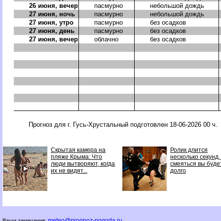
26 июня, вечер
пасмурно
небольшой дождь
27 июня, ночь
пасмурно
небольшой дождь
27 июня, утро
пасмурно
без осадков
27 июня, день
пасмурно
без осадков
27 июня, вечер
облачно
без осадков
Прогноз для г. Гусь-Хрустальный подготовлен 18-06-2026 00 ч.
Скрытая камера на
Ролик длится
пляже Крыма: Что
несколько секунд,
люди вытворяют, когда
смеяться вы буде
их не видят...
долго
meteo@prognoz-pogoda.ru
Ваши замечания: