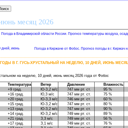
 июнь месяц 2026
/
Погода в Владимирской области России. Прогноз температуры воздуха, осад
0 дней, июнь
Погода в Киржаче от Фобос. Прогноз погоды в г. Киржач 
ОДЫ В Г. ГУСЬ-ХРУСТАЛЬНЫЙ НА НЕДЕЛЮ, 10 ДНЕЙ, ИЮНЬ МЕСЯЦ
стальном на неделю, 10 дней, июнь месяц 2026 года от Фобос
Температура
Ветер
Давление
Влажность
+9 град.
Ю-З,2 м/с
747 мм рт. ст.
95 %
+16 град.
Ю,3 м/с
747 мм рт. ст.
75 %
+20 град.
Ю-З,3 м/с
746 мм рт. ст.
60 %
+15 град.
Ю-З,2 м/с
747 мм рт. ст.
80 %
+13 град.
Ю-З,2 м/с
747 мм рт. ст.
90 %
+14 град.
Ю-З,2 м/с
749 мм рт. ст.
89 %
+21 град.
З,3 м/с
749 мм рт. ст.
56 %
+17 град.
З,1 м/с
749 мм рт. ст.
76 %