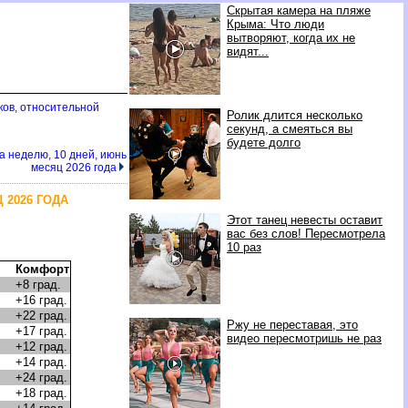
Скрытая камера на пляже
Крыма: Что люди
вытворяют, когда их не
видят...
ков, относительной
Ролик длится несколько
секунд, а смеяться вы
будете долго
на неделю, 10 дней, июнь
месяц 2026 года
 2026 ГОДА
Этот танец невесты оставит
вас без слов! Пересмотрела
10 раз
Комфорт
+8 град.
+16 град.
+22 град.
Ржу не переставая, это
+17 град.
видео пересмотришь не раз
+12 град.
+14 град.
+24 град.
+18 град.