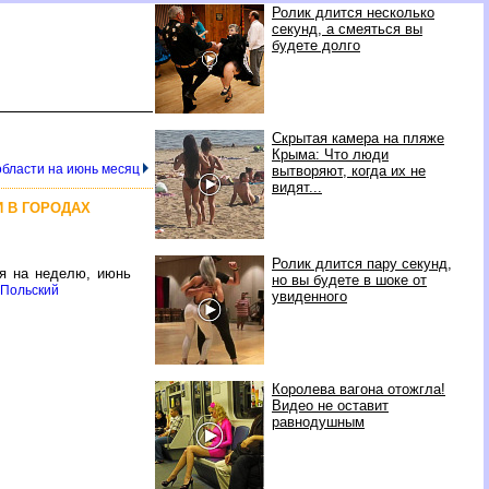
Ролик длится несколько
секунд, а смеяться вы
будете долго
Скрытая камера на пляже
Крыма: Что люди
области на июнь месяц
вытворяют, когда их не
видят...
 В ГОРОДАХ
Ролик длится пару секунд,
ия на неделю, июнь
но вы будете в шоке от
Польский
увиденного
Королева вагона отожгла!
Видео не оставит
равнодушным