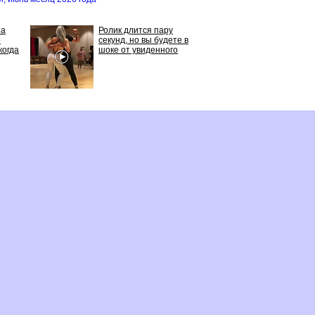
на
Ролик длится пару
о
секунд, но вы будете в
когда
шоке от увиденного