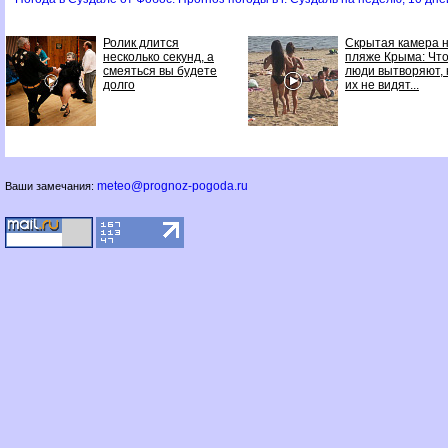
Ролик длится
Скрытая камера 
несколько секунд, а
пляже Крыма: Чт
смеяться вы будете
люди вытворяют, 
долго
их не видят...
meteo@prognoz-pogoda.ru
Ваши замечания: