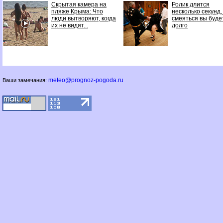
Скрытая камера на
Ролик длится
пляже Крыма: Что
несколько секунд,
люди вытворяют, когда
смеяться вы буде
их не видят...
долго
meteo@prognoz-pogoda.ru
Ваши замечания: