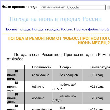
Найти прогноз погоды
Погода на июнь в городах России
Прогноз погоды. Погода в городах России. Прогноз фобос по об
ПОГОДА В РЕМОНТНОМ ОТ ФОБОС. ПРОГНОЗ ПОГО
ИЮНЬ МЕСЯЦ 2
Погода в селе Ремонтное. Прогноз погоды в Ремон
от Фобос
Облачность
Осадки
Температура
18
июня,
безоблачно
без осадков
+12 град.
ночь
18
небольшой
июня,
облачно
+22 град.
дождь
утро
18
небольшой
июня,
облачно
+28 град.
дождь
день
18
без
июня,
малооблачно
+22 град.