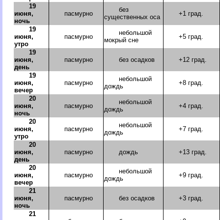
19
без
июня,
пасмурно
+1 град.
существенных оса
ночь
19
небольшой
июня,
пасмурно
+5 град.
мокрый сне
утро
19
июня,
пасмурно
без осадков
+12 град.
день
19
небольшой
июня,
пасмурно
+8 град.
дождь
вечер
20
небольшой
июня,
пасмурно
+4 град.
дождь
ночь
20
небольшой
июня,
пасмурно
+7 град.
дождь
утро
20
июня,
пасмурно
дождь
+13 град.
день
20
небольшой
июня,
пасмурно
+9 град.
дождь
вечер
21
июня,
пасмурно
без осадков
+3 град.
ночь
21