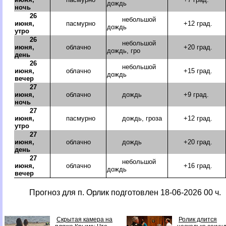
дождь
ночь
26
небольшой
июня,
пасмурно
+12 град.
дождь
утро
26
небольшой
июня,
облачно
+20 град.
дождь, гро
день
26
небольшой
июня,
облачно
+15 град.
дождь
вечер
27
июня,
облачно
дождь
+9 град.
ночь
27
июня,
пасмурно
дождь, гроза
+12 град.
утро
27
июня,
облачно
дождь
+20 град.
день
27
небольшой
июня,
облачно
+16 град.
дождь
вечер
Прогноз для п. Орлик подготовлен 18-06-2026 00 ч.
Скрытая камера на
Ролик длится