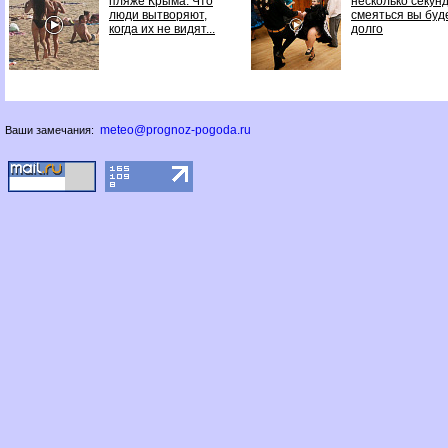
пляже Крыма: Что
несколько секунд
люди вытворяют,
смеяться вы буд
когда их не видят...
долго
meteo@prognoz-pogoda.ru
Ваши замечания: