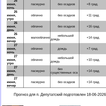
26
июня,
пасмурно
без осадков
+8 град.
ночь
26
июня,
облачно
без осадков
+11 град.
утро
26
июня,
облачно
без осадков
+16 град.
день
26
небольшой
июня,
малооблачно
+14 град.
дождь
вечер
27
июня,
облачно
дождь
+7 град.
ночь
27
небольшой
июня,
облачно
+10 град.
дождь
утро
27
без
июня,
пасмурно
+14 град.
существенных оса
день
27
июня,
пасмурно
без осадков
+14 град.
вечер
Прогноз для п. Депутатский подготовлен 18-06-2026 