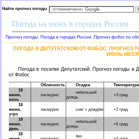
Найти прогноз погоды
Погода на июнь в городах России
Прогноз погоды. Погода в городах России. Прогноз фобос по об
ПОГОДА В ДЕПУТАТСКОМ ОТ ФОБОС. ПРОГНОЗ ПО
ИЮНЬ МЕСЯЦ
Погода в поселке Депутатский. Прогноз погоды в 
от Фобос
Облачность
Осадки
Температура
18
небольшой
июня,
пасмурно
+3 град.
дождь
ночь
18
июня,
пасмурно
снег с дождём
+2 град.
утро
18
небольшой
июня,
пасмурно
+6 град.
дождь
день
18
без
июня,
пасмурно
+4 град.