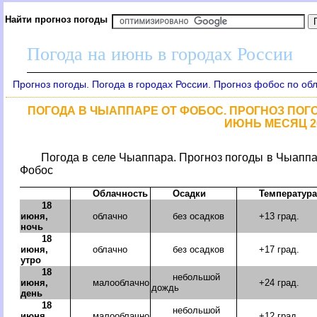
Найти прогноз погоды
Погода на июнь в городах России
Прогноз погоды. Погода в городах России. Прогноз фобос по об
ПОГОДА В ЧЫАППАРЕ ОТ ФОБОС. ПРОГНОЗ ПОГО
ИЮНЬ МЕСЯЦ 2
Погода в селе Чыаппара. Прогноз погоды в Чыаппар
Фобос
Облачность
Осадки
Температура
18
июня,
облачно
без осадков
+13 град.
ночь
18
июня,
облачно
без осадков
+17 град.
утро
18
небольшой
июня,
малооблачно
+24 град.
дождь
день
18
небольшой
июня,
малооблачно
+12 град.