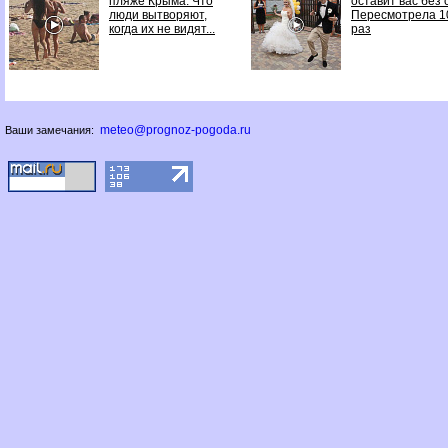
пляже Крыма: Что
оставит вас без 
люди вытворяют,
Пересмотрела 1
когда их не видят...
раз
meteo@prognoz-pogoda.ru
Ваши замечания: