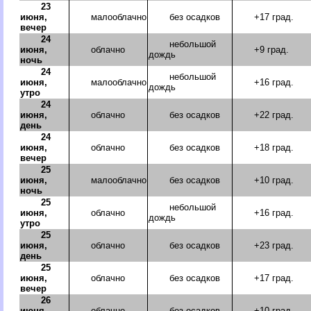
23
июня,
малооблачно
без осадков
+17 град.
вечер
24
небольшой
июня,
облачно
+9 град.
дождь
ночь
24
небольшой
июня,
малооблачно
+16 град.
дождь
утро
24
июня,
облачно
без осадков
+22 град.
день
24
июня,
облачно
без осадков
+18 град.
вечер
25
июня,
малооблачно
без осадков
+10 град.
ночь
25
небольшой
июня,
облачно
+16 град.
дождь
утро
25
июня,
облачно
без осадков
+23 град.
день
25
июня,
облачно
без осадков
+17 град.
вечер
26
июня,
облачно
без осадков
+10 град.