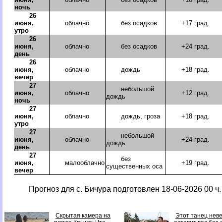
ночь
26
июня,
облачно
без осадков
+17 град.
утро
26
июня,
облачно
без осадков
+24 град.
день
26
июня,
облачно
дождь
+18 град.
вечер
27
небольшой
июня,
облачно
+12 град.
дождь
ночь
27
июня,
облачно
дождь, гроза
+18 град.
утро
27
небольшой
июня,
облачно
+24 град.
дождь
день
27
без
июня,
малооблачно
+19 град.
существенных оса
вечер
Прогноз для с. Бичура подготовлен 18-06-2026 00 ч.
Скрытая камера на
Этот танец нев