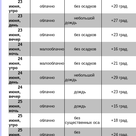
23
июня,
облачно
без осадков
+20 град.
утро
23
небольшой
июня,
облачно
+27 град.
дождь
день
23
июня,
облачно
без осадков
+23 град.
вечер
24
июня,
малооблачно
без осадков
+16 град.
ночь
24
июня,
малооблачно
без осадков
+21 град.
утро
24
небольшой
июня,
облачно
+29 град.
дождь
день
24
июня,
облачно
дождь
+23 град.
вечер
25
июня,
облачно
дождь
+15 град.
ночь
25
без
июня,
облачно
+18 град.
существенных оса
утро
25
без
июня,
облачно
+24 град.