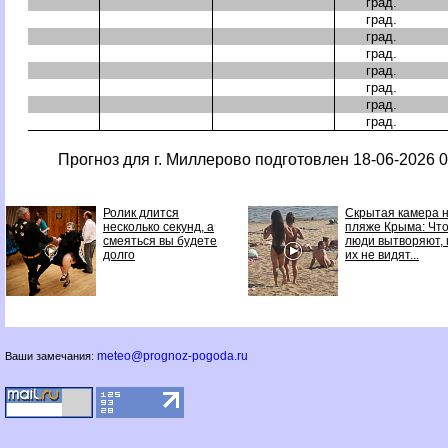
град.
град.
град.
град.
град.
град.
град.
град.
Прогноз для г. Миллерово подготовлен 18-06-2026 0
Ролик длится
Скрытая камера 
несколько секунд, а
пляже Крыма: Чт
смеяться вы будете
люди вытворяют, 
долго
их не видят...
meteo@prognoz-pogoda.ru
Ваши замечания: