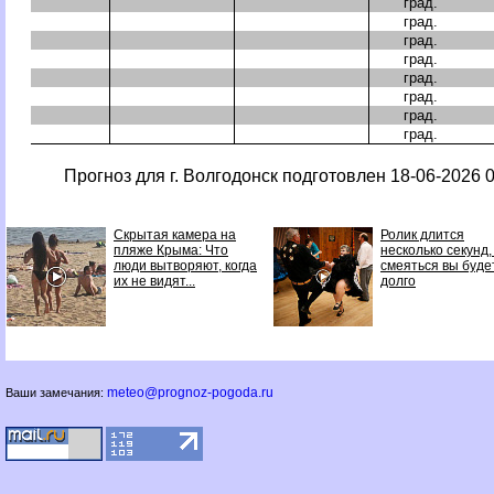
град.
град.
град.
град.
град.
град.
град.
град.
Прогноз для г. Волгодонск подготовлен 18-06-2026 0
Скрытая камера на
Ролик длится
пляже Крыма: Что
несколько секунд,
люди вытворяют, когда
смеяться вы буде
их не видят...
долго
meteo@prognoz-pogoda.ru
Ваши замечания: