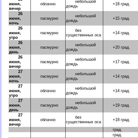
небольшой
июня,
облачно
+18 град.
дождь
вечер
26
небольшой
июня,
пасмурно
+15 град.
дождь
ночь
26
без
июня,
пасмурно
+14 град.
существенных оса
утро
26
небольшой
июня,
пасмурно
+20 град.
дождь
день
26
небольшой
июня,
пасмурно
+17 град.
дождь
вечер
27
небольшой
июня,
пасмурно
+14 град.
дождь
ночь
27
небольшой
июня,
облачно
+14 град.
дождь
утро
27
небольшой
июня,
пасмурно
+19 град.
дождь
день
27
без
июня,
облачно
+18 град.
существенных оса
вечер
град.
град.