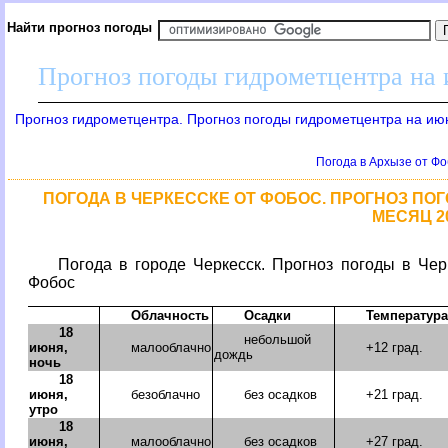
Найти прогноз погоды
Прогноз погоды гидрометцентра на
Прогноз гидрометцентра. Прогноз погоды гидрометцентра на ию
Погода в Архызе от Фо
ПОГОДА В ЧЕРКЕССКЕ ОТ ФОБОС. ПРОГНОЗ ПОГО
МЕСЯЦ 2
Погода в городе Черкесск. Прогноз погоды в Чер
Фобос
Облачность
Осадки
Температура
18
небольшой
июня,
малооблачно
+12 град.
дождь
ночь
18
июня,
безоблачно
без осадков
+21 град.
утро
18
июня,
малооблачно
без осадков
+27 град.