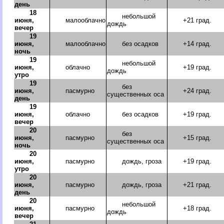
день
18
небольшой
июня,
малооблачно
+21 град.
дождь
вечер
19
июня,
малооблачно
без осадков
+14 град.
ночь
19
небольшой
июня,
облачно
+19 град.
дождь
утро
19
без
июня,
пасмурно
+24 град.
существенных оса
день
19
июня,
облачно
без осадков
+19 град.
вечер
20
без
июня,
пасмурно
+15 град.
существенных оса
ночь
20
июня,
пасмурно
дождь, гроза
+19 град.
утро
20
июня,
пасмурно
дождь, гроза
+21 град.
день
20
небольшой
июня,
пасмурно
+18 град.
дождь
вечер