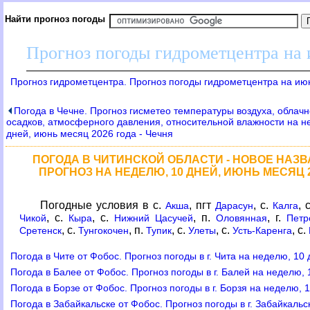
Найти прогноз погоды
Прогноз погоды гидрометцентра на
Прогноз гидрометцентра. Прогноз погоды гидрометцентра на ию
Погода в Чечне. Прогноз гисметео температуры воздуха, облачн
осадков, атмосферного давления, относительной влажности на н
дней, июнь месяц 2026 года - Чечня
ПОГОДА В ЧИТИНСКОЙ ОБЛАСТИ - НОВОЕ НАЗ
ПРОГНОЗ НА НЕДЕЛЮ, 10 ДНЕЙ, ИЮНЬ МЕСЯЦ 2
Погодные условия в с.
, пгт
, с.
, 
Акша
Дарасун
Калга
, с.
, с.
, п.
, г.
Чикой
Кыра
Нижний Цасучей
Оловянная
Петр
, с.
, п.
, с.
, с.
, с.
Сретенск
Тунгокочен
Тупик
Улеты
Усть-Каренга
Погода в Чите от Фобос. Прогноз погоды в г. Чита на неделю, 10
Погода в Балее от Фобос. Прогноз погоды в г. Балей на неделю,
Погода в Борзе от Фобос. Прогноз погоды в г. Борзя на неделю, 
Погода в Забайкальске от Фобос. Прогноз погоды в г. Забайкаль