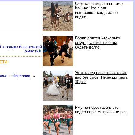
Скрытая камера на пляже
Крыма: Что люди
вытворяют, когда их не
видят...
Ролик длится несколько
секунд, а смеяться вы
й в городах Воронежской
будете долго
области
СТИ
Этот танец невесты оставит
, г.
, с.
жега
Кириллов
вас без слов! Пересмотрела
10 раз
Ржу не переставая, это
видео пересмотришь не раз