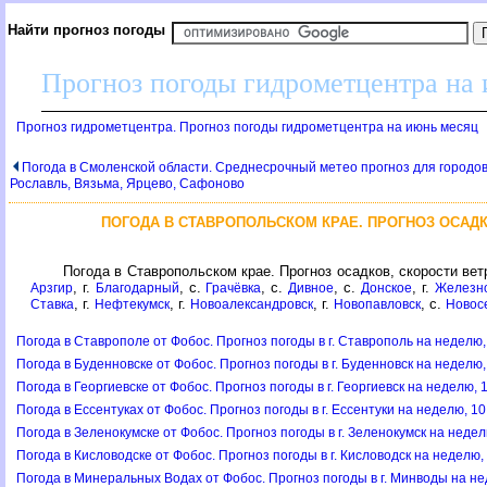
Найти прогноз погоды
Прогноз погоды гидрометцентра на
Прогноз гидрометцентра. Прогноз погоды гидрометцентра на июнь месяц
Погода в Смоленской области. Среднесрочный метео прогноз для городов
Рославль, Вязьма, Ярцево, Сафоново
ПОГОДА В СТАВРОПОЛЬСКОМ КРАЕ. ПРОГНОЗ ОСАДК
Погода в Ставропольском крае. Прогноз осадков, скорости ве
, г.
, с.
, с.
, с.
, г.
Арзгир
Благодарный
Грачёвка
Дивное
Донское
Железн
, г.
, г.
, г.
, с.
Ставка
Нефтекумск
Новоалександровск
Новопавловск
Новос
Погода в Ставрополе от Фобос. Прогноз погоды в г. Ставрополь на неделю,
Погода в Буденновске от Фобос. Прогноз погоды в г. Буденновск на неделю,
Погода в Георгиевске от Фобос. Прогноз погоды в г. Георгиевск на неделю, 
Погода в Ессентуках от Фобос. Прогноз погоды в г. Ессентуки на неделю, 1
Погода в Зеленокумске от Фобос. Прогноз погоды в г. Зеленокумск на недел
Погода в Кисловодске от Фобос. Прогноз погоды в г. Кисловодск на неделю,
Погода в Минеральных Водах от Фобос. Прогноз погоды в г. Минводы на не