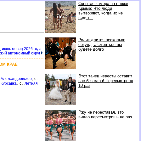
Скрытая камера на пляже
Крыма: Что люди
вытворяют, когда их не
видят...
Ролик длится несколько
секунд, а смеяться вы
, июнь месяц 2026 года -
будете долго
кий автономный округ
ОМ КРАЕ
Этот танец невесты оставит
.
, с.
Александровское
вас без слов! Пересмотрела
.
, с.
Курсавка
Летняя
10 раз
Ржу не переставая, это
видео пересмотришь не раз