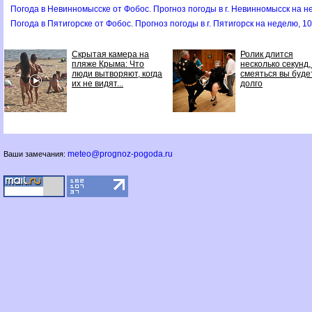
Погода в Невинномысске от Фобос. Прогноз погоды в г. Невинномысск на н
Погода в Пятигорске от Фобос. Прогноз погоды в г. Пятигорск на неделю, 1
Скрытая камера на
Ролик длится
пляже Крыма: Что
несколько секунд,
люди вытворяют, когда
смеяться вы буде
их не видят...
долго
meteo@prognoz-pogoda.ru
Ваши замечания: