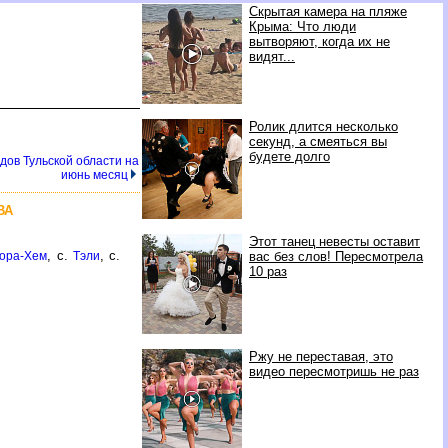
Скрытая камера на пляже
Крыма: Что люди
вытворяют, когда их не
видят...
Ролик длится несколько
секунд, а смеяться вы
будете долго
одов Тульской области на
июнь месяц
ВА
Этот танец невесты оставит
, с.
, с.
ора-Хем
Тэли
вас без слов! Пересмотрела
10 раз
Ржу не переставая, это
видео пересмотришь не раз