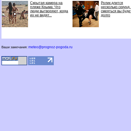
Скрытая камера на
Ролик длится
пляже Крыма: Что
несколько секунд,
люди вытворяют, когда
смеяться вы буде
их не видят...
долго
meteo@prognoz-pogoda.ru
Ваши замечания: